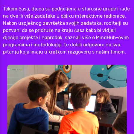
Tokom časa, djeca su podijeljena u starosne grupe i rade
na dva ili više zadataka u obliku interaktivne radionice.
Nakon uspješnog završetka svojih zadataka, roditelji su
pozvani da se pridruže na kraju časa kako bi vidjeli
dječije projekte i napredak, saznali više o MindHub-ovim
programima i metodologiji, te dobili odgovore na sva
pitanja koja imaju u kratkom razgovoru s našim timom.