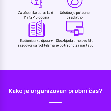
Za učesnike uzrasta 6-
Učešće je potpuno
11 i 12-15 godina
besplatno
Radionica za djecu +
Obezbjeđujemo sve što
razgovor sa roditeljima
je potrebno za nastavu
Kako je organizovan probni čas?