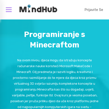
Prijavite Se
Programiranje s
Minecraftom
Na ovom nivou, djeca mogu da istražuju koncepte
računarske nauke koristeći Microsoft MakeCode i
Minecraft. Cilj predmeta je razviti logiku, kreativno i
prostorno razmišljanje do te mjere da djeca kroz prizmu
virtualnog 3D svijeta razumiju kompleksne koncepte u
programiranju Minecrafta kao što su događaji, uvjeti,
varijable, petlje, funkcije itd. Ovaj kurs je veoma poseban,
poseban jer pruža priliku djeci da uče kroz platformu jedne
od najpopularnijih kompjuterskih igara na svetu –