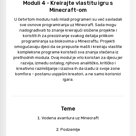
Moduli 4 - Kreirajte vlastitu igru ​​s
Minecraft-om
U četvrtom modulu naši mladi programeri su već savladali
sve osnove programiranja uz Minecraft. Sada mogu
nadograđivati ​​to znanje kreirajući složene projekte i
koristiti ih za preciziranje svakog detalja prilikom
programiranja sa blokovima u Minecraftu. Projekti
omogućavaju djeci da se prepuste mašti i kreiraju vlastite
kompleksne programe koristeći sva znanja stečena iz
prethodnih modula. Ovaj modul je vrlo koristan za djecu jer
razvija, između ostalog, njihovo analitičko, kritičko i
kreativno razmišljanje i izaziva ih da izađu iz svoje zone
komfora – postanu uspješni kreatori, a ne samo korisnici
igara.
Teme
Vodena avantura uz Minecraft
Podzemlje