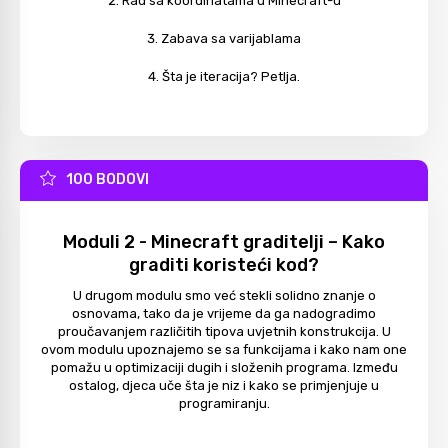
Rad sa koordinatama u Minecraft-u
Zabava sa varijablama
Šta je iteracija? Petlja.
100 BODOVI
Moduli 2 - Minecraft graditelji – Kako
graditi koristeći kod?
U drugom modulu smo već stekli solidno znanje o
osnovama, tako da je vrijeme da ga nadogradimo
proučavanjem različitih tipova uvjetnih konstrukcija. U
ovom modulu upoznajemo se sa funkcijama i kako nam one
pomažu u optimizaciji dugih i složenih programa. Između
ostalog, djeca uče šta je niz i kako se primjenjuje u
programiranju.