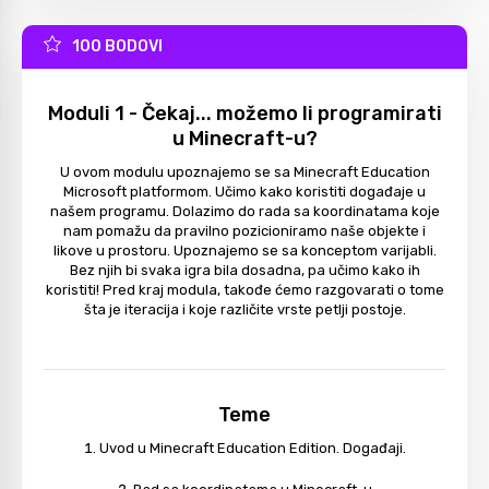
100 BODOVI
Moduli 1 - Čekaj... možemo li programirati
u Minecraft-u?
U ovom modulu upoznajemo se sa Minecraft Education
Microsoft platformom. Učimo kako koristiti događaje u
našem programu. Dolazimo do rada sa koordinatama koje
nam pomažu da pravilno pozicioniramo naše objekte i
likove u prostoru. Upoznajemo se sa konceptom varijabli.
Bez njih bi svaka igra bila dosadna, pa učimo kako ih
koristiti! Pred kraj modula, takođe ćemo razgovarati o tome
šta je iteracija i koje različite vrste petlji postoje.
Teme
Uvod u Minecraft Education Edition. Događaji.