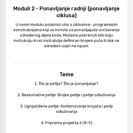
Moduli 2 - Ponavljanje radnji (ponavljanje
ciklusa)
U ovom modulu polaznici uče o ciklusima - programskim
konstrukcijama koji se koriste za ponavljajuće izvršavanje
određenog dijela koda. Možemo pokrenuti bilo koju
instrukciju ili niz instrukcija definiran brojem puta ili dok se
određeni uvjet ne ispuni.
Teme
Što je petlja? Što je ponavljanje?
Beskonačne petlje. Brojke petlje i petlje odlučivanja
Ugniježđene petlje. Kombinovanje brojača i petlji
odlučivanja
Priprema projekta 2 (8-9)