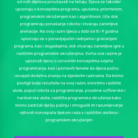
od ovih dijelova proučavati na tečaju. Djeca se također
upoznaju s konceptima programa, uputama, prioritetom,
programskim okruženjem kao i algoritmom. Uče dok
programiraju ponašanje robota i stvaraju zanimljive
animacije. Na ovoj razini djeca u dobi od 8 i 9 godina
upoznaju se s ponavljajućim radnjama i grananjem
programa, kao i događajima, dok stvaraju zanimljive igre u
različitim programskim okruženjima. Svrha ove razine je
upoznati djecu s osnovnim konceptima svijeta
programiranja, kao i postaviti temele da djeca počnu
usvajati ​​dodatna znanja na sljedećim razinama. Da bismo
postigli bolje rezultate na ovoj razini, koristimo različite
alate, poput robota za programiranje, posebne softverske i
hardverske alate, različita programska okruženja kako
bismo zadržali dječju pažnju i omogućili im razumijevanje
njihovih koncepata tijekom rada s različitim alatima i
programskim okruženjim