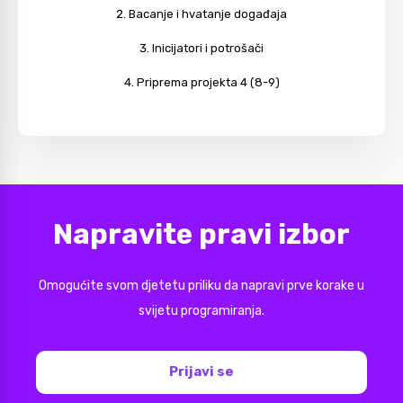
Bacanje i hvatanje događaja
Inicijatori i potrošači
Priprema projekta 4 (8-9)
Napravite pravi izbor
Omogućite svom djetetu priliku da napravi prve korake u
svijetu programiranja.
Prijavi se