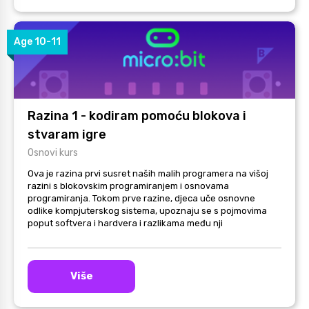
Age 10-11
Razina 1 - kodiram pomoću blokova i
stvaram igre
Osnovi kurs
Ova je razina prvi susret naših malih programera na višoj
razini s blokovskim programiranjem i osnovama
programiranja. Tokom prve razine, djeca uče osnovne
odlike kompjuterskog sistema, upoznaju se s pojmovima
poput softvera i hardvera i razlikama među nji
Više