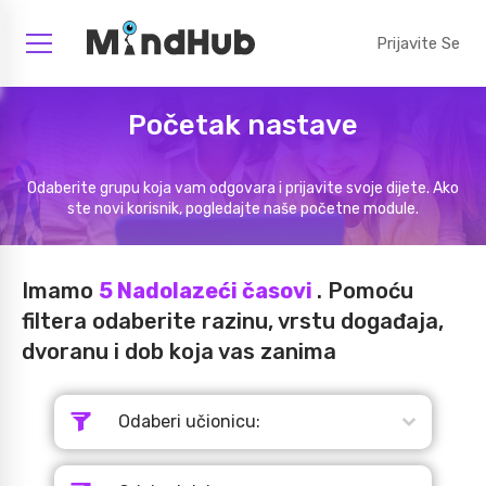
Prijavite Se
Početak nastave
Odaberite grupu koja vam odgovara i prijavite svoje dijete. Ako
ste novi korisnik, pogledajte naše početne module.
Imamo
5
Nadolazeći časovi
. Pomoću
filtera odaberite razinu, vrstu događaja,
dvoranu i dob koja vas zanima
Odaberi učionicu: